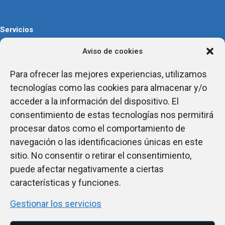
Servicios
Aviso de cookies
Filtración industrial
Sistemas de Tratamiento de Aguas
Para ofrecer las mejores experiencias, utilizamos
Separación sólido-líquido
tecnologías como las cookies para almacenar y/o
Manejo de lodos
acceder a la información del dispositivo. El
Control ambiental
consentimiento de estas tecnologías nos permitirá
procesar datos como el comportamiento de
navegación o las identificaciones únicas en este
Experiencia
sitio. No consentir o retirar el consentimiento,
puede afectar negativamente a ciertas
Soluciones industriales
para tratamiento de
características y funciones.
aguas residuales industriales
y extracción y filtración de gases
Gestionar los servicios